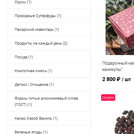
Соусы (1)
Природные Суперфуды (1)
Пекарский инвентарь (1)
Продукты на каждый день (2)
Посуда (1)
Подарочный на
каникулы"
Компотная смесь (1)
2 800 ₽
/ шт
Детокс | Очищение (1)
скидки
Формы литые алюминиевый сплав
В 
(ГОСТ) (1)
Какао, Кэроб, Ваниль (1)
Купить в 1 кл
В избранное
Вяленые ягоды (1)