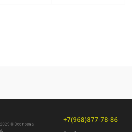
В корзину
В корзину
ь в 1 клик
Сравнение
Купить в 1 клик
Сравнение
ранное
Под заказ
В избранное
Под заказ
+7(968)877-78-86
 2025 © Все права
ы.