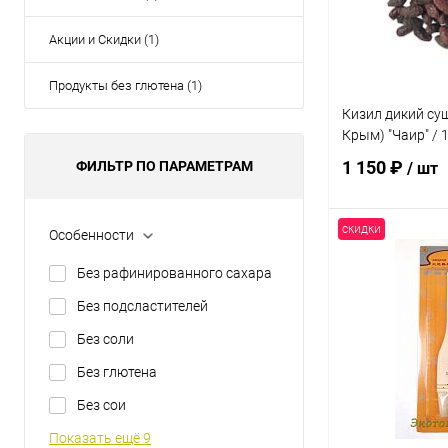
Акции и Скидки (1)
Продукты без глютена (1)
Кизил дикий су
Крым) "Чаир" / 1
1 150 ₽
ФИЛЬТР ПО ПАРАМЕТРАМ
/ шт
скидки
Особенности
В 
Без рафинированного сахара
Купить в 1 кл
Без подсластителей
В избранное
Без соли
Без глютена
Без сои
Показать ещё 9