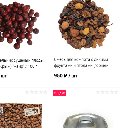
Смесь для компота с дикими
льник сушеный плоды
фруктами и ягодами (горный
Крым) "Чаир" / 100 г
Крым) "Чаир" / 1 кг
950 ₽
/ шт
/ шт
скидки
В корзину
В корзину
ь в 1 клик
Сравнение
Купить в 1 клик
Сравнение
ранное
Под заказ
В избранное
Под заказ