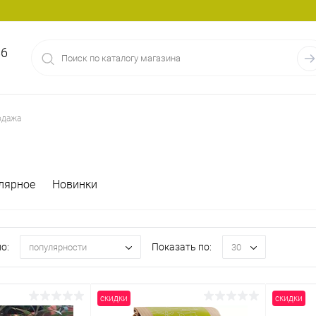
86
одажа
лярное
Новинки
о:
Показать по:
популярности
30
скидки
скидки