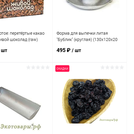
ртое: перетёртые какао
Форма для выпечки литая
ивой шоколад (raw)
"Бублик" (круглая) (130х120х20
родукт" Дагестан / 180 г
мм)
495 ₽
/ шт
/ шт
скидки
В корзину
В корзину
ь в 1 клик
Сравнение
Купить в 1 клик
Сравнение
ранное
Под заказ
В избранное
Под заказ