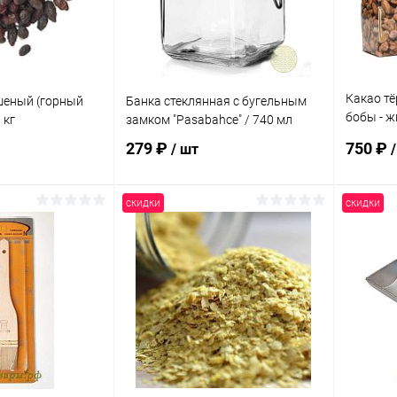
Какао тё
шеный (горный
Банка стеклянная с бугельным
бобы - ж
 кг
замком "Pasabahce" / 740 мл
"Живой п
279 ₽
750 ₽
/ шт
скидки
скидки
корзину
В корзину
ик
Сравнение
Купить в 1 клик
Сравнение
Купит
Под заказ
В избранное
Под заказ
В изб