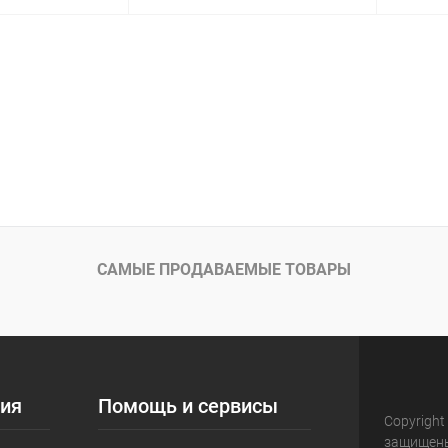
корзину
В корзину
ик
Сравнение
Купить в 1 клик
Сравнение
Купит
Под заказ
В избранное
Под заказ
В изб
САМЫЕ ПРОДАВАЕМЫЕ ТОВАРЫ
ия
Помощь и сервисы
Copyright
защищен