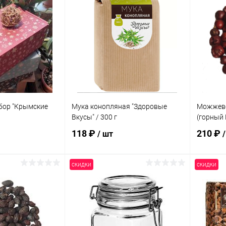
бор "Крымские
Мука конопляная "Здоровые
Можжеве
Вкусы" / 300 г
(горный 
118 ₽
210 ₽
/ шт
скидки
скидки
корзину
В корзину
ик
Сравнение
Купить в 1 клик
Сравнение
Купит
Под заказ
В избранное
Под заказ
В изб