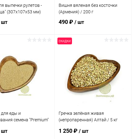
я выпечки рулетов -
Вишня вяленая без косточки
ца" (307х107х53 мм)
(Армения) / 200 г
490 ₽
/ шт
/ шт
скидки
В корзину
В корзину
ь в 1 клик
Сравнение
Купить в 1 клик
Сравнение
ранное
Под заказ
В избранное
Под заказ
 для еды и
Гречка зелёная живая
вания семена "Premium"
(непропаренная) Алтай / 5 кг
(Акция -20%)
1 250 ₽
/ шт
/ шт