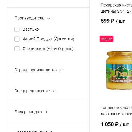
Пекарская кист
щетины SN41274
Производитель
599 ₽
/ шт
ВастЭко
Живой Продукт (Дагестан)
скидки
В 
Специалист (Altay Organic)
Купить в 1 кл
Страна производства
В избранное
Россия
Алтай, Россия
Спецпредложение
Армения
да
Китай
Топлёное масло 
Лидер продаж
лактозы и казеи
Польша
да
400 г
1 050 ₽
/ шт