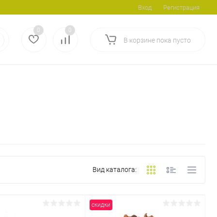
Вход
Регистрация
0
0
В корзине
пока
пусто
Вид каталога:
скидки