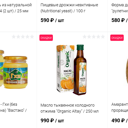
ь из натуральной
Пищевые дрожжи неактивные
Форма дл
 (2 шт) / 25 мм
(Nutritional yeast) / 100 г
"рулетни
590 ₽
580 ₽
/ шт
скидки
скидки
корзину
В корзину
ик
Сравнение
Купить в 1 клик
Сравнение
Купит
Под заказ
В избранное
Под заказ
В изб
- Гхи (без
Амарант
Масло тыквенное холодного
на) "Вастэко" /
проращи
отжима "Organic Altay" / 250 мл
/ 1 кг
990 ₽
490 ₽
/ шт