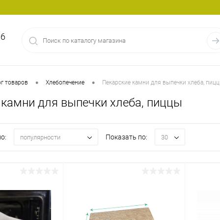
86
•
•
г товаров
Хлебопечение
Пекарские камни для выпечки хлеба, пиц
 камни для выпечки хлеба, пиццы
о:
Показать по:
популярности
30