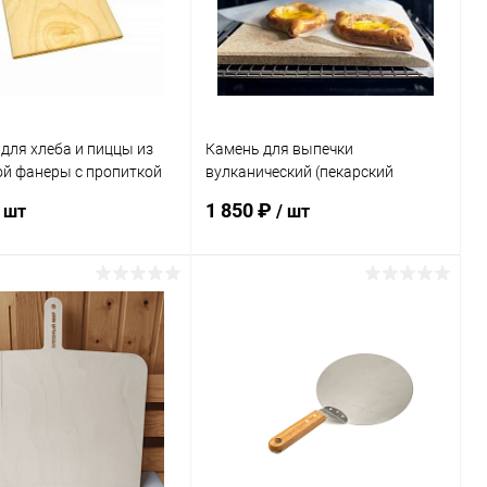
для хлеба и пиццы из
Камень для выпечки
ой фанеры с пропиткой
вулканический (пекарский
м)
камень) "Прямоугольный"
1 850 ₽
/ шт
/ шт
(30х36х2)
В корзину
В корзину
ь в 1 клик
Сравнение
Купить в 1 клик
Сравнение
ранное
Под заказ
В избранное
Под заказ