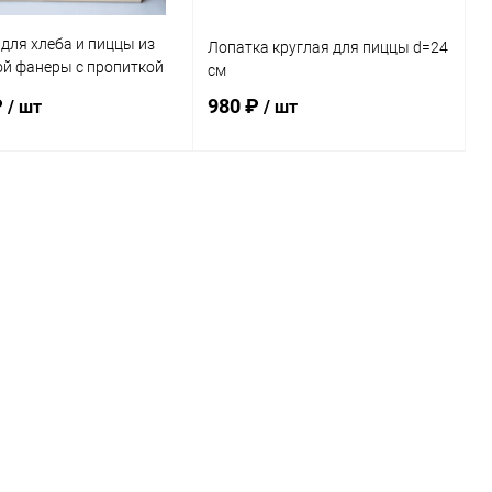
для хлеба и пиццы из
Лопатка круглая для пиццы d=24
ой фанеры с пропиткой
см
м)
₽
980 ₽
/ шт
/ шт
В корзину
В корзину
ь в 1 клик
Сравнение
Купить в 1 клик
Сравнение
ранное
Под заказ
В избранное
Под заказ