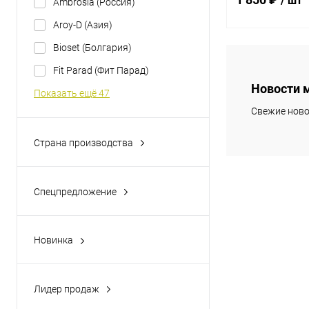
/ шт
Ambrosia (Россия)
(32х36х2)
Aroy-D (Азия)
Bioset (Болгария)
В 
Fit Parad (Фит Парад)
Новости 
Показать ещё 47
Купить в 1 кл
Свежие ново
В избранное
Страна производства
Россия
Азербайджан
Спецпредложение
Алтай, Россия
да
Армения
Новинка
Беларусь
да
Показать ещё 40
Лидер продаж
да