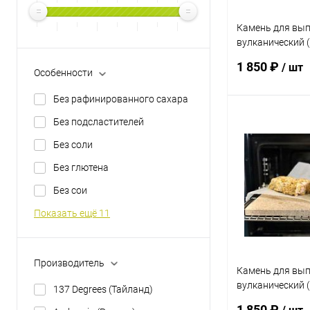
Камень для вып
вулканический 
камень) "Прямо
1 850 ₽
/ шт
(33х39х2)
Особенности
Без рафинированного сахара
Без подсластителей
В 
Без соли
Купить в 1 кл
Без глютена
В избранное
Без сои
Показать ещё 11
Производитель
Камень для вып
вулканический 
137 Degrees (Тайланд)
камень) "Прямо
1 850 ₽