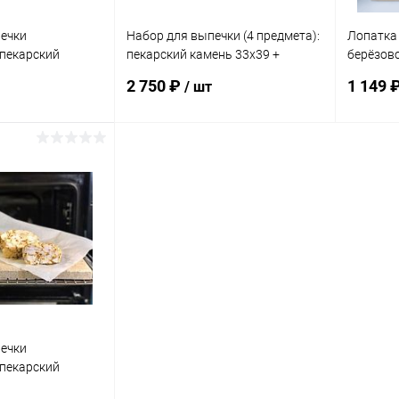
ечки
Набор для выпечки (4 предмета):
Лопатка 
(пекарский
пекарский камень 33х39 +
берёзов
угольный"
лопатка + коврик + скребок
(40х32 с
2 750 ₽
1 149 
/ шт
корзину
В корзину
ик
Сравнение
Купить в 1 клик
Сравнение
Купит
Под заказ
В избранное
Под заказ
В изб
ечки
(пекарский
угольный"