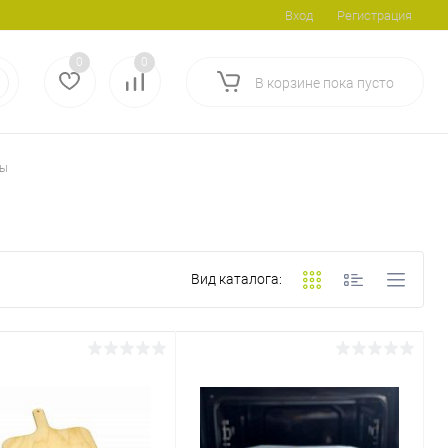
Вход
Регистрация
0
0
В корзине
пока
пусто
цы
Вид каталога: