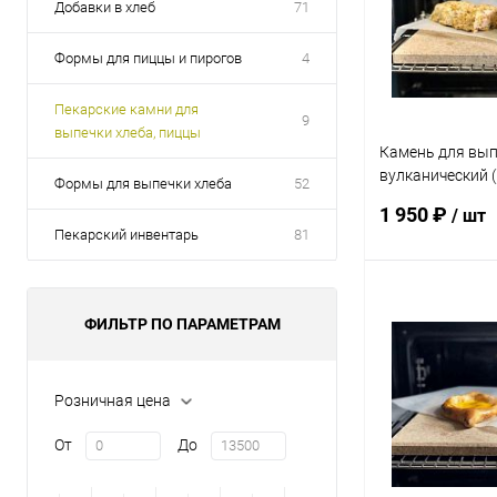
Добавки в хлеб
71
Формы для пиццы и пирогов
4
Пекарские камни для
9
выпечки хлеба, пиццы
Камень для вып
вулканический 
Формы для выпечки хлеба
52
камень) "Прямо
1 950 ₽
/ шт
(34х28х2) (есть 
Пекарский инвентарь
81
В 
ФИЛЬТР ПО ПАРАМЕТРАМ
Купить в 1 кл
Розничная цена
В избранное
От
До