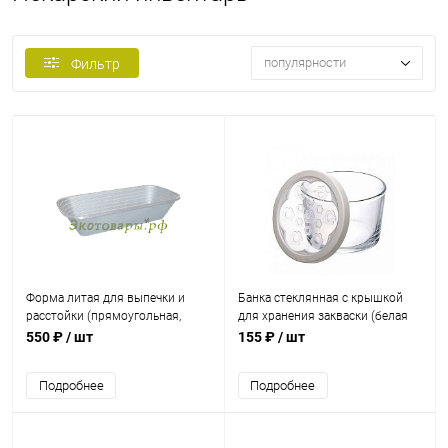
популярности
Фильтр
Форма литая для выпечки и
Банка стеклянная с крышкой
расстойки (прямоугольная,
для хранения закваски (белая
узкая) (285х135х65 мм)
крышка) / 220 мл
550 ₽
/ шт
155 ₽
/ шт
Подробнее
Подробнее