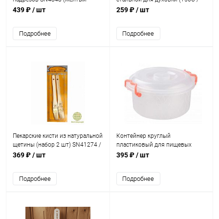
пластик, сталь) / 180х15мм
+300С)
439 ₽
/ шт
259 ₽
/ шт
Подробнее
Подробнее
Пекарские кисти из натуральной
Контейнер круглый
щетины (набор 2 шт) SN41274 /
пластиковый для пищевых
25 мм
продуктов с ручками / 8 л
369 ₽
/ шт
395 ₽
/ шт
Подробнее
Подробнее