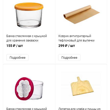
Банка стеклянная с крышкой
Коврик антипригарный
для хранения закваски
тефлоновый для выпечки
(оранжевая крышка) / 220 мл
(33х40 см) арт. ТК3340
155 ₽
/ шт
299 ₽
/ шт
Подробнее
Подробнее
Банка стеклянная с крышкой
Лопатка для хлеба и пиццы из