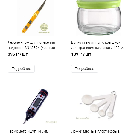
Лезвие - нож для нанесения
Банка стеклянная с крышкой
надрезов SN48594 (жёлтый
для хранения закваски / 420 мл
пластик, сталь) / 150х9мм
395 ₽
/ шт
189 ₽
/ шт
Подробнее
Подробнее
Термометр - щуп 145мм.
Ложки мерные пластиковые.