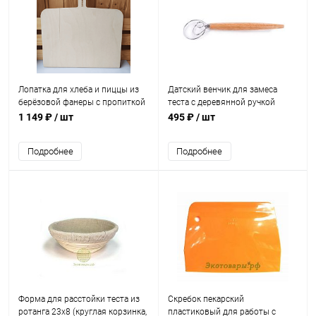
Лопатка для хлеба и пиццы из
Датский венчик для замеса
берёзовой фанеры с пропиткой
теста с деревянной ручкой
(40х32 см)
(33х8 см)
1 149 ₽
/ шт
495 ₽
/ шт
Подробнее
Подробнее
Форма для расстойки теста из
Скребок пекарский
ротанга 23х8 (круглая корзинка,
пластиковый для работы с