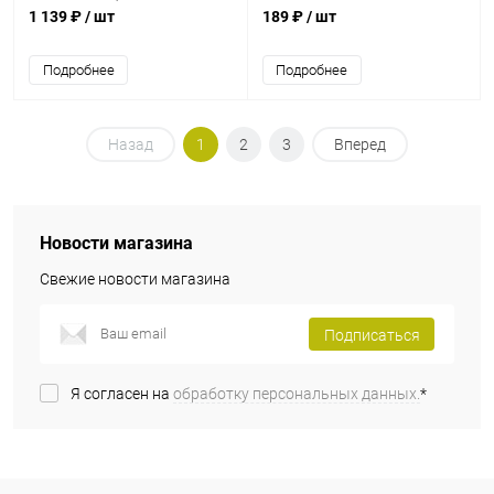
650-700 г теста)
тестом (мягкий) SN4053
1 139 ₽
/ шт
189 ₽
/ шт
(133х95)
Подробнее
Подробнее
Назад
1
2
3
Вперед
Новости магазина
Свежие новости магазина
Подписаться
Я согласен на
обработку персональных данных.
*