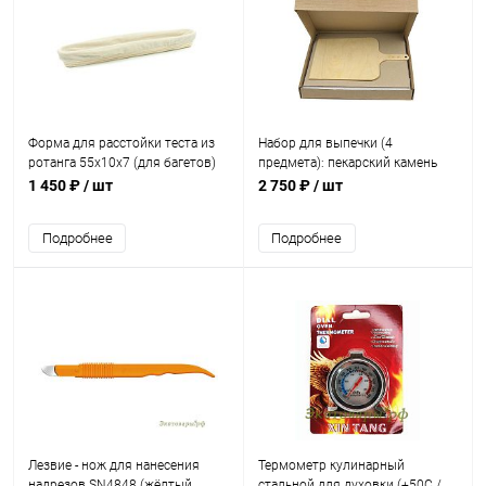
Форма для расстойки теста из
Набор для выпечки (4
ротанга 55х10х7 (для багетов)
предмета): пекарский камень
33х39 + лопатка + коврик +
1 450 ₽
/ шт
2 750 ₽
/ шт
скребок
Подробнее
Подробнее
Лезвие - нож для нанесения
Термометр кулинарный
надрезов SN4848 (жёлтый
стальной для духовки (+50С /