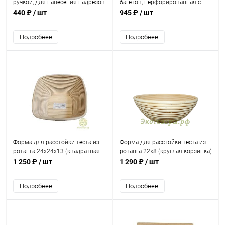
ручкой, для нанесения надрезов
багетов, перфорированная с
(сосна, сталь) +5 лезвий
антипригарным покрытием (24
440 ₽
/ шт
945 ₽
/ шт
х 38 х 2,5 см)
Подробнее
Подробнее
Форма для расстойки теста из
Форма для расстойки теста из
ротанга 24х24х13 (квадратная
ротанга 22х8 (круглая корзинка)
корзинка)
1 250 ₽
/ шт
1 290 ₽
/ шт
Подробнее
Подробнее