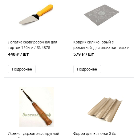
Лопатка сервировочная для
Коврик силиконовый с
тортов 150мм / SN4875
разметкой, для раскатки теста и
выпечки (-40С/+230С) / 30х40
440 ₽
/ шт
579 ₽
/ шт
см
Подробнее
Подробнее
Лезвие - держатель с круглой
Форма для выпечки 3-ёх