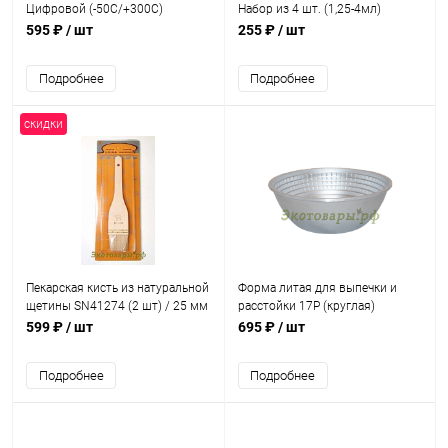
Цифровой (-50С/+300С)
Набор из 4 шт. (1,25-4мл)
595 ₽
/ шт
255 ₽
/ шт
Подробнее
Подробнее
скидки
Пекарская кисть из натуральной
Форма литая для выпечки и
щетины SN41274 (2 шт) / 25 мм
расстойки 17Р (круглая)
(190х100х70 мм)
599 ₽
/ шт
695 ₽
/ шт
Подробнее
Подробнее