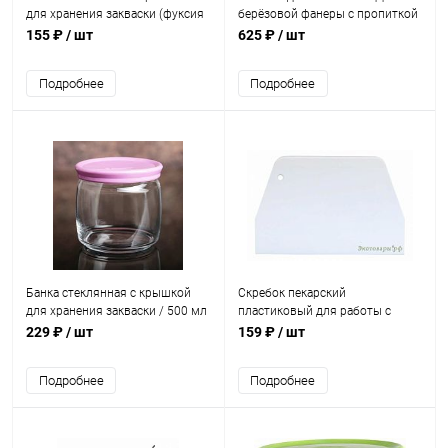
для хранения закваски (фуксия
берёзовой фанеры с пропиткой
крышка) / 220 мл
(30х30 см)
155 ₽
/ шт
625 ₽
/ шт
Подробнее
Подробнее
Банка стеклянная с крышкой
Скребок пекарский
для хранения закваски / 500 мл
пластиковый для работы с
тестом (жёсткий) SN4052
229 ₽
/ шт
159 ₽
/ шт
(133х95)
Подробнее
Подробнее