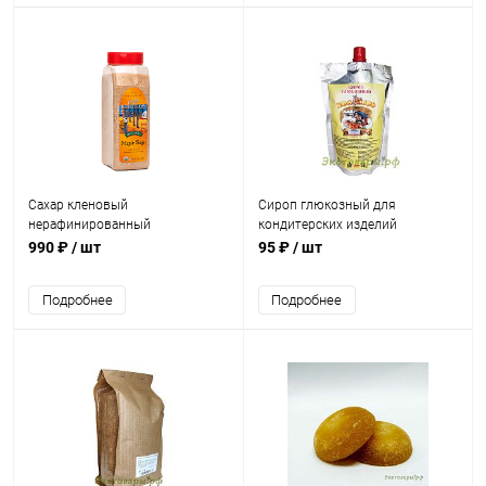
Сахар кленовый
Сироп глюкозный для
нерафинированный
кондитерских изделий
(органический) "Coombs Family
"Колобок" / 300 г
990 ₽
/ шт
95 ₽
/ шт
Farms" / 708 г
Подробнее
Подробнее