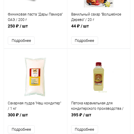
Финиковая паста "Дары Памира"
Ванильный сахар "Волшебное
ОАЭ / 200 г
Дерево" / 20 г
250 ₽
/ шт
44 ₽
/ шт
Подробнее
Подробнее
Сахарная пудра "Наш кондитер"
Патока карамельная для
/ 1 кг
кондитерского производства /
1,4 кг
300 ₽
/ шт
395 ₽
/ шт
Подробнее
Подробнее