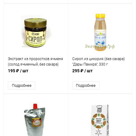
Экстракт из проростков ячменя
Сироп из цикория (без сахара)
(солод ячменный, без сахара)
"Дары Памира", 330 г
"Древо Жизни" / 200 г
195 ₽
/ шт
295 ₽
/ шт
Подробнее
Подробнее