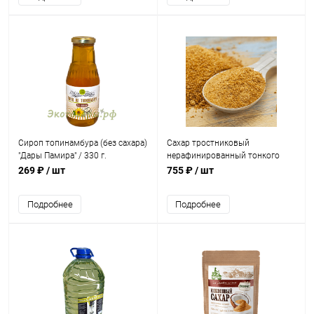
Сироп топинамбура (без сахара)
Сахар тростниковый
"Дары Памира" / 330 г.
нерафинированный тонкого
помола "ПАНЕЛА - PANELA
269 ₽
/ шт
755 ₽
/ шт
PULVERIZADA" Колумбия / 1 кг
Подробнее
Подробнее