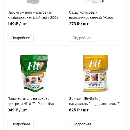
Патока ржаная мальтозная
Сахар кокосовый
хлебопекарная (дойпак) / 300 г
нерафинированный "Живая
Кухня" / 150 г
149 ₽
/ шт
273 ₽
/ шт
Подробнее
Подробнее
Подсластитель на основе
Эритрит (Erythritol) -
эритрита №10 "Fit Parad. Фит
натуральный подсластитель "Fit
Парад" / 150 г
Parad. Фитпарад" / 400 г
349 ₽
/ шт
625 ₽
/ шт
Подробнее
Подробнее