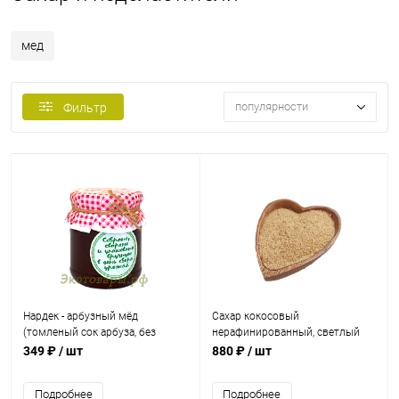
мед
популярности
Фильтр
Нардек - арбузный мёд
Сахар кокосовый
(томленый сок арбуза, без
нерафинированный, светлый
сахара) Дагестан / 230 г
(Шри-Ланка) / 1 кг
349 ₽
/ шт
880 ₽
/ шт
Подробнее
Подробнее