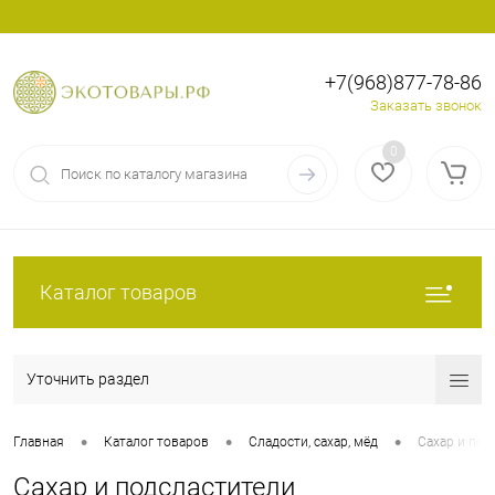
+7(968)877-78-86
Вход
Регистрация
Заказать звонок
0
Каталог товаров
Уточнить раздел
•
•
•
Главная
Каталог товаров
Сладости, сахар, мёд
Сахар и под
Сахар и подсластители