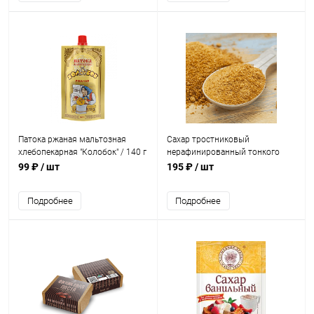
Патока ржаная мальтозная
Сахар тростниковый
хлебопекарная "Колобок" / 140 г
нерафинированный тонкого
помола "ПАНЕЛА - PANELA
99 ₽
/ шт
195 ₽
/ шт
PULVERIZADA" Колумбия / 250 г
Подробнее
Подробнее