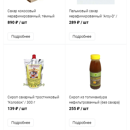
Сахар кокосовый
Пальмовый сахар
нерафинированный, тёмный
нерафинированный "Aroy-D" /
(Индонезия) / 1 кг
454 г
890 ₽
/ шт
289 ₽
/ шт
Подробнее
Подробнее
Сироп сахарный тростниковый
Сироп из топинамбура
"Колобок" / 300 г
нефильтрованный (без сахара)
"Дары Памира" / 330 г
139 ₽
/ шт
255 ₽
/ шт
Подробнее
Подробнее