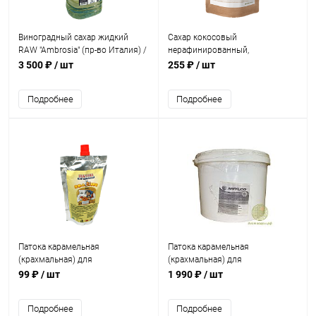
Виноградный сахар жидкий
Сахар кокосовый
RAW "Ambrosia" (пр-во Италия) /
нерафинированный,
5 кг
органический "Bionova" / 200 г
3 500 ₽
/ шт
255 ₽
/ шт
Подробнее
Подробнее
Патока карамельная
Патока карамельная
(крахмальная) для
(крахмальная) для
кондитерского производства /
кондитерского производства /
99 ₽
/ шт
1 990 ₽
/ шт
300 г
14 кг
Подробнее
Подробнее