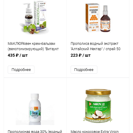
МАКЛЮРАвен крем-бальзам
Прополиса водный экстракт
(венотонизирующий) "Витаукт
"Алтайский Нектар" / спрей 50
Vitauct" / 100 мл
мл
435 ₽
/ шт
223 ₽
/ шт
Подробнее
Подробнее
Прополисная вода 30% (водный
Масло кокосовое Extra Virgin