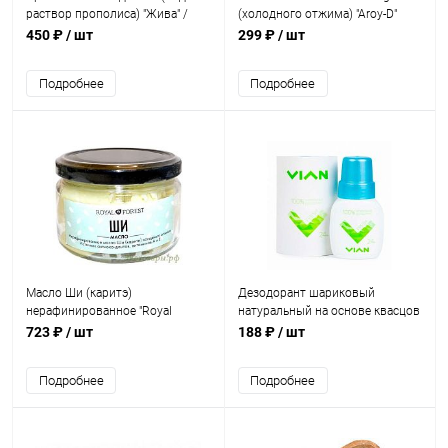
раствор прополиса) "Жива" /
(холодного отжима) "Aroy-D"
100 мл
Индонезия / 180 мл
450 ₽
/ шт
299 ₽
/ шт
Подробнее
Подробнее
Масло Ши (каритэ)
Дезодорант шариковый
нерафинированное "Royal
натуральный на основе квасцов
Forest" / 150 г
Fresh "VIAN" / 50 мл
723 ₽
/ шт
188 ₽
/ шт
Подробнее
Подробнее