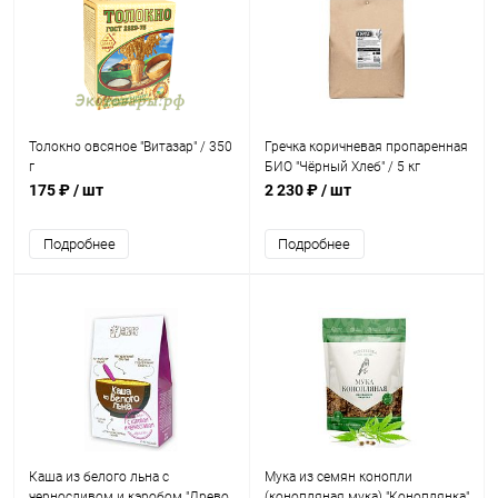
Толокно овсяное "Витазар" / 350
Гречка коричневая пропаренная
г
БИО "Чёрный Хлеб" / 5 кг
175 ₽
/ шт
2 230 ₽
/ шт
Подробнее
Подробнее
Каша из белого льна с
Мука из семян конопли
черносливом и кэробом "Древо
(конопляная мука) "Коноплянка"