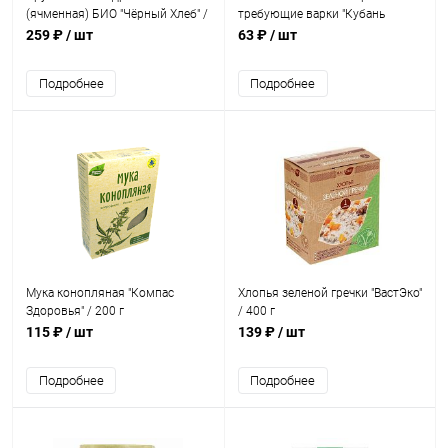
(ячменная) БИО "Чёрный Хлеб" /
требующие варки "Кубань
750 г**
матушка" / 400 г
259 ₽
/ шт
63 ₽
/ шт
Подробнее
Подробнее
Мука конопляная "Компас
Хлопья зеленой гречки "ВастЭко"
Здоровья" / 200 г
/ 400 г
115 ₽
/ шт
139 ₽
/ шт
Подробнее
Подробнее