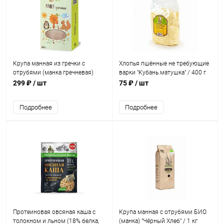
Крупа манная из гречки с
Хлопья пшённые не требующие
отрубями (манка гречневая)
варки "Кубань матушка" / 400 г
"Оргтиум" / 500 г
299 ₽
/ шт
75 ₽
/ шт
Подробнее
Подробнее
Протеиновая овсяная каша с
Крупа манная с отрубями БИО
толокном и льном (18% белка,
(манка) "Чёрный Хлеб" / 1 кг