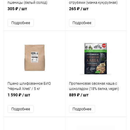
пшеницы (белый солод)
отрубями (манка кукурузная)
"Витазар" / 500 г**
"Оргтиум" / 500 г
305 ₽
/ шт
265 ₽
/ шт
Подробнее
Подробнее
Пшено шлифованное БИО
Протеиновая овсяная каша с
"Чёрный Хлеб" / 5 кг
шоколадом (18% белка, vegan)
"Bionova" / коробка 14шт х 40 г
1 590 ₽
/ шт
889 ₽
/ шт
Подробнее
Подробнее