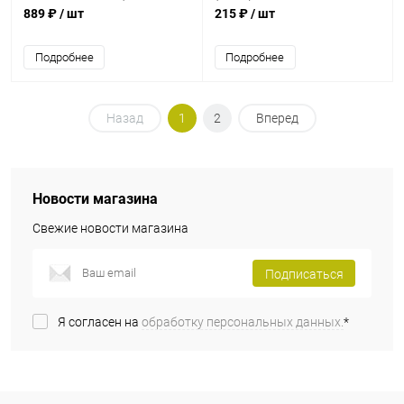
vegan) "Bionova" / коробка 14шт
889 ₽
/ шт
215 ₽
/ шт
х 40 г
Подробнее
Подробнее
Назад
1
2
Вперед
Новости магазина
Свежие новости магазина
Подписаться
Я согласен на
обработку персональных данных.
*