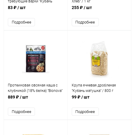
требующие варки "Кубань
Хлеб" / 1 кг
матушка" / 400 г
83 ₽
/ шт
255 ₽
/ шт
Подробнее
Подробнее
Протеиновая овсяная каша с
Крупа ячневая дробленая
клубникой (18% белка) "Bionova"
"Кубань матушка" / 800 г
/ коробка 14шт х 40 г
889 ₽
/ шт
99 ₽
/ шт
Подробнее
Подробнее