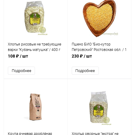
Хлопья рисовые не требующие
Пшено БИО "Био-хутор
варки "Кубань матушка" / 400 г
Петровский" Ростовская обл. / 1
кг
108 ₽
/ шт
230 ₽
/ шт
Подробнее
Подробнее
Крупа ячневая дроблёная
Хлопья овсяные "экстра" не