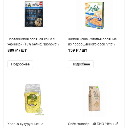
Протеиновая овсяная каша с
Живая каша - хлопья овсяные
черникой (18% белка) "Bionova" /
из пророщенного овса "Vita" /
коробка 14шт х 40 г
300 г
889 ₽
/ шт
159 ₽
/ шт
Подробнее
Подробнее
Хлопья кукурузные не
Овёс голозёрный БИО "Чёрный