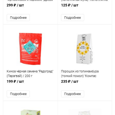
Жизни" / 250 г
/ 300 г
299 ₽
/ шт
125 ₽
/ шт
Подробнее
Подробнее
Киноа чёрная семена "Радоград"
Порошок из топинамбура
(Парагвай) / 200 г
(тонкий помол) "Компас
Здоровья" / 150 г
199 ₽
/ шт
235 ₽
/ шт
Подробнее
Подробнее