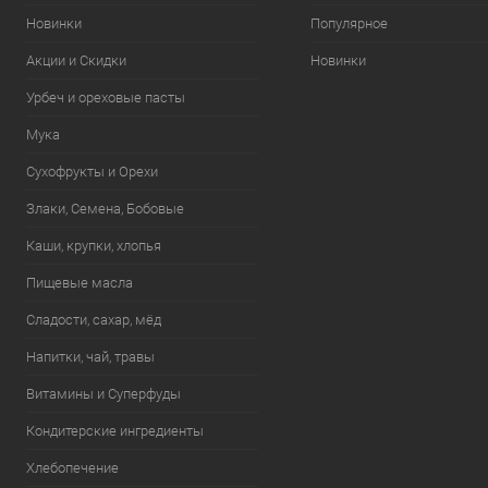
самой природой, очень
вкусное и не менее
Новинки
Популярное
полезное.
Акции и Скидки
Новинки
Урбеч и ореховые пасты
Мука
Сухофрукты и Орехи
Злаки, Семена, Бобовые
Каши, крупки, хлопья
Пищевые масла
Сладости, сахар, мёд
Напитки, чай, травы
Витамины и Суперфуды
Кондитерские ингредиенты
Хлебопечение