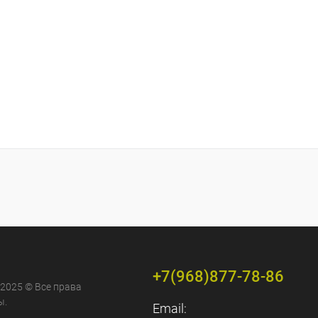
+7(968)877-78-86
 2025 © Все права
ы.
Email: