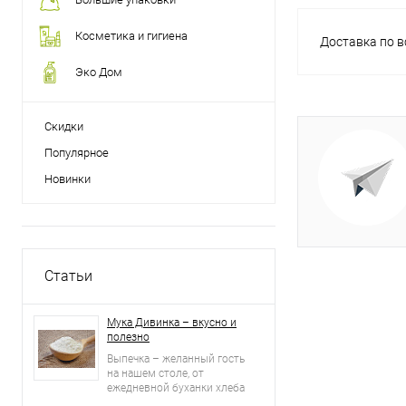
Косметика и гигиена
Доставка по в
Эко Дом
Скидки
Популярное
Новинки
Статьи
Мука Дивинка – вкусно и
полезно
Выпечка – желанный гость
на нашем столе, от
ежедневной буханки хлеба
до именинных пирогов и