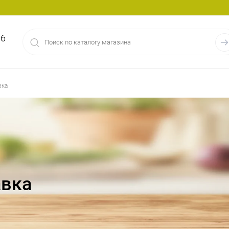
86
вка
авка