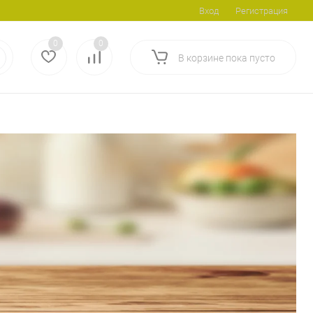
Вход
Регистрация
0
0
В корзине
пока
пусто