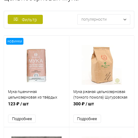
популярности
Фильтр
новинки
Мука пшеничная
Мука ржаная цельнозерновая
цельнозерновая из твёрдых
(тонкого помола) Шугуровская
сортов "Твердохлеб" / 500 г
"Добрый мельник" / 2 кг
123 ₽
/ шт
300 ₽
/ шт
Подробнее
Подробнее