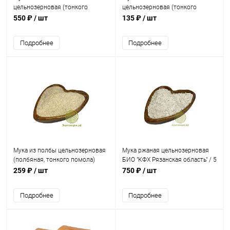
цельнозерновая (тонкого
цельнозерновая (тонкого
помола) БИО "О'Ника / Оника", 3
помола) "Твердохлеб" / 1 кг
550 ₽
/ шт
135 ₽
/ шт
кг **
Подробнее
Подробнее
Мука из полбы цельнозерновая
Мука ржаная цельнозерновая
(полбяная, тонкого помола)
БИО "КФХ Рязанская область" / 5
"Экотовары.рф" / 1 кг
кг
259 ₽
/ шт
750 ₽
/ шт
Подробнее
Подробнее