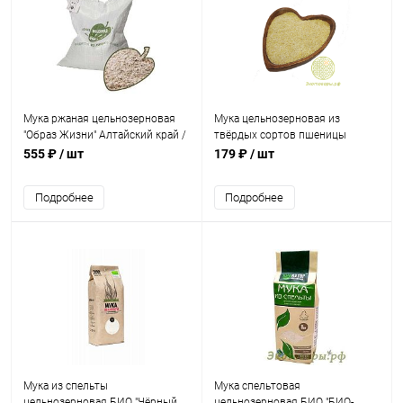
Мука ржаная цельнозерновая
Мука цельнозерновая из
"Образ Жизни" Алтайский край /
твёрдых сортов пшеницы
5 кг
"Экотовары.рф" / 1 кг
555 ₽
/ шт
179 ₽
/ шт
Подробнее
Подробнее
Мука из спельты
Мука спельтовая
цельнозерновая БИО "Чёрный
цельнозерновая БИО "БИО-