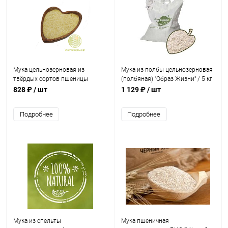
Мука цельнозерновая из
Мука из полбы цельнозерновая
твёрдых сортов пшеницы
(полбяная) "Образ Жизни" / 5 кг
"Алтайкрупа" / 5 кг
828 ₽
/ шт
1 129 ₽
/ шт
Подробнее
Подробнее
Мука из спельты
Мука пшеничная