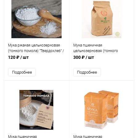
Мука ржаная цельнозерновая
Мука пшеничная
(тонкого помола) "Твердохлеб" /
цельнозерновая (тонкого
1 кг
помола) Шугуровская "Добрый
120 ₽
/ шт
300 ₽
/ шт
мельник" / 2 кг
Подробнее
Подробнее
Мука пшеничная
Мука пшеничная