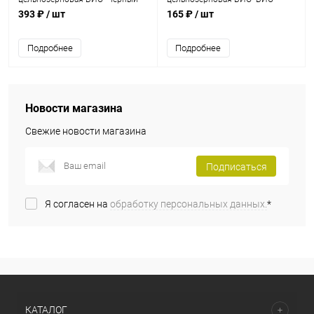
хлеб" / 1 кг
Хутор Петровский" / 1 кг
393 ₽
/ шт
165 ₽
/ шт
Подробнее
Подробнее
Новости магазина
Свежие новости магазина
Подписаться
Я согласен на
обработку персональных данных.
*
КАТАЛОГ