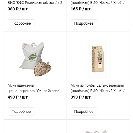
БИО "КФХ Рязанская область" / 2
(полбяная) БИО "Чёрный Хлеб" /
кг
500 г
380 ₽
/ шт
165 ₽
/ шт
Подробнее
Подробнее
Мука пшеничная
Мука из полбы цельнозерновая
цельнозерновая "Образ Жизни"
(полбяная) БИО "Чёрный Хлеб" /
Алтайский край / 5 кг
1 кг
490 ₽
/ шт
393 ₽
/ шт
Подробнее
Подробнее