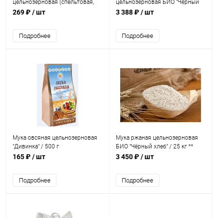
цельнозерновая (спельтовая,
цельнозерновая БИО "Чёрный
тонкого помола)
хлеб" / 25 кг **
269 ₽
/ шт
3 388 ₽
/ шт
"Экотовары.рф" / 1 кг
Подробнее
Подробнее
Мука овсяная цельнозерновая
Мука ржаная цельнозерновая
"Дивинка" / 500 г
БИО "Чёрный хлеб" / 25 кг **
165 ₽
/ шт
3 450 ₽
/ шт
Подробнее
Подробнее